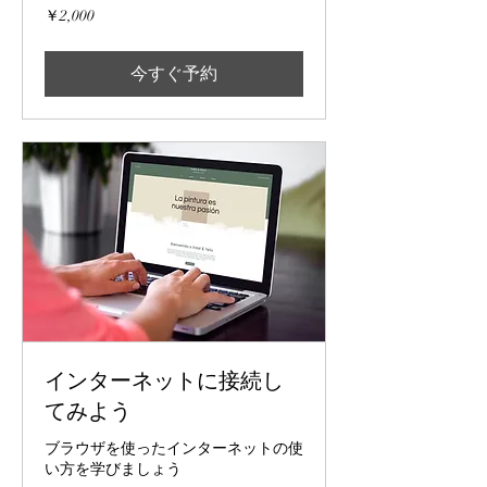
2,000
￥2,000
円
今すぐ予約
インターネットに接続し
てみよう
ブラウザを使ったインターネットの使
い方を学びましょう