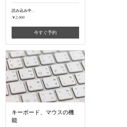
読み込み中...
2,000
￥2,000
円
今すぐ予約
キーボード、マウスの機
能