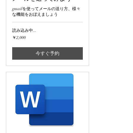
gmailを使ってメールの送り方、様々
な機能をおぼえましょう
読み込み中...
2,000
￥2,000
円
今すぐ予約